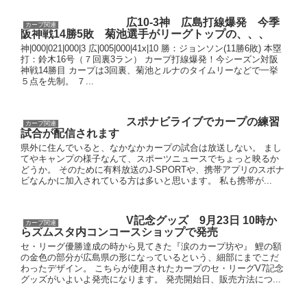
広10-3神 広島打線爆発 今季
カープ関連
阪神戦14勝5敗 菊池選手がリーグトップの、、、
神|000|021|000|3 広|005|000|41x|10 勝：ジョンソン(11勝6敗) 本塁
打：鈴木16号（７回裏3ラン） カープ打線爆発！今シーズン対阪
神戦14勝目 カープは3回裏、菊池とルナのタイムリーなどで一挙
５点を先制。 ７...
スポナビライブでカープの練習
カープ関連
試合が配信されます
県外に住んでいると、なかなかカープの試合は放送しない。 まし
てやキャンプの様子なんて、スポーツニュースでちょっと映るか
どうか。 そのために有料放送のJ-SPORTや、携帯アプリのスポナ
ビなんかに加入されている方は多いと思います。 私も携帯が...
V記念グッズ 9月23日 10時か
カープ関連
らズムスタ内コンコースショップで発売
セ・リーグ優勝達成の時から見てきた『涙のカープ坊や』 鯉の額
の金色の部分が広島県の形になっているという、細部にまでこだ
わったデザイン。 こちらが使用されたカープのセ・リーグV7記念
グッズがいよいよ発売になります。 発売開始日、販売方法につ...