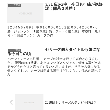
3/31 広6-2中 今日も打線が絶好
カープ関連
調！開幕２連勝！
1 2 3 4 5 6 7 8 9 計 中 0 1 0 0 0 0 0 1 0 2 広 0 0 0 4 2 0 0 0 x 6
勝：ジョンソン（１勝０敗）負：ジー（０勝１敗） 本塁打：丸１
号（５回裏２ラン） カープの得...
セリーグ個人タイトルも気にな
カープ関連
る今日この頃
ペナントレースも終盤。 カープの試合は残り11試合となりまし
た。 優勝はほぼ決定。あとはマツダスタジアムで迎える事が出来
るかどうかだけと言っても良いと思いますが、そろそろ気になる
個人タイトル。 カープは狙える選手はどれくらいいるのか調べて
み...
2018日本シリーズのテレビ中継は？