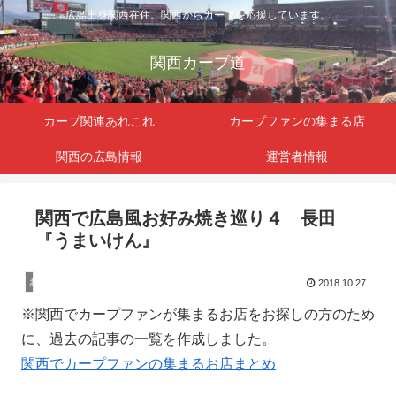
広島出身関西在住。関西からカープを応援しています。
関西カープ道
カープ関連あれこれ
カープファンの集まる店
関西の広島情報
運営者情報
関西で広島風お好み焼き巡り４ 長田
『うまいけん』
お好み焼き
2018.10.27
※関西でカープファンが集まるお店をお探しの方のため
に、過去の記事の一覧を作成しました。
関西でカープファンの集まるお店まとめ