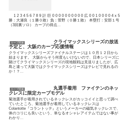
1 2 3 4 5 6 7 8 9 計 巨 0 0 0 0 0 0 0 0 0 0 広 0 0 1 0 0 0 0 4 x 5
勝：大瀬良（１勝０敗）負：菅野（０勝１敗） 本塁打：安部１号
（3回裏ソロ） カープの得点...
クライマックスシリーズの放送
カープ関連
予定と、大阪のカープ応援情報
クライマックスシリーズファイナルステージは１０月１２日から
始まります。 大阪からそう何度もいけないので、日本シリーズに
賭けてクライマックスシリーズの現地観戦は見送りましたが、広
島と違って大阪ではクライマックスシリーズはテレビで見れるの
か！？...
丸選手着用 ファイテンのネッ
カープ関連
クレスに限定カープモデル
菊池選手が着用されているネックレスがカッコイイと思って調べ
ていたところ、菊池選手が着用しているネックレスは
Colantotte『コラントッテ』というメーカーの磁気ネックレスで、
体のコリにも良いという、単なるオシャレアイテムではない事が
わかり...