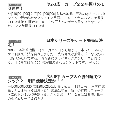
ヤ2-3広 カープ２２年振りの１
カープ関連
０連勝！
ヤ|010|001|000| 2 広|001|200|00x| 3 私の地元、三次のきんさいスタ
ジアムで行われたヤクルト１２回戦。 １９９４年以来２２年振り
の１０連勝！ 貯金は１５、２位巨人とのゲーム差を９となりまし
た。 ２２年振りの１０連...
日本シリーズチケット発売日決
カープ関連
定！
NBP(日本野球機構）は１０月２２日から始まる日本シリーズのチ
ケット販売方法を発表しました。 先行発売が抽選方式になったの
はありがたいですね。 ちなみにクライマックスシリーズと同じ
く、日にちではなく第○戦が優先されるチケットです。 やっぱ...
広5-0中 カープ８０勝到達でマ
カープ関連
ジック２ 明日優勝決定か！？
中|000|000|000|0 広|120|002|00x|5 勝：薮田（３勝１敗） 本塁打 広
島：丸１８号（６回裏ソロ） 広島は初回、新井の打席にファース
ト森のトンネルで先制（新井さん効果！？） ２回には會澤、田中
のタイムリーで２点を追...