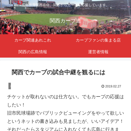
広島出身関西在住。関西からカープを応援しています。
関西カープ道
カープ関連あれこれ
カープファンの集まる店
関西の広島情報
運営者情報
関西でカープの試合中継を観るには
カープ関連
2019.02.27
チケットが取れないのは仕方ない。でもカープの応援は
したい！
旧市民球場跡でパブリックビューイングをやって欲しい
というネットの書き込みも見ましたが、いいアイデア！
それだったらスタジアムに入れなくても広島に行きま