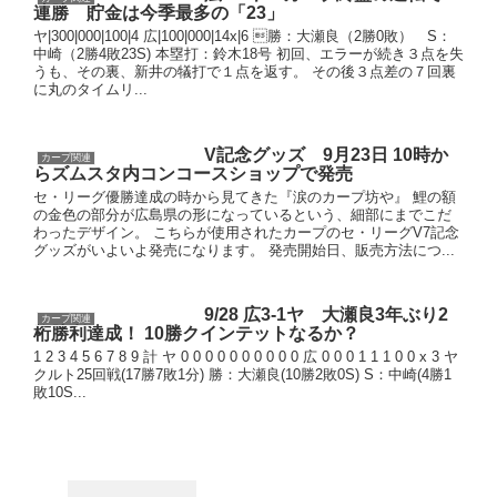
連勝 貯金は今季最多の「23」
ヤ|300|000|100|4 広|100|000|14x|6 勝：大瀬良（2勝0敗） S：
中崎（2勝4敗23S) 本塁打：鈴木18号 初回、エラーが続き３点を失
うも、その裏、新井の犠打で１点を返す。 その後３点差の７回裏
に丸のタイムリ...
V記念グッズ 9月23日 10時か
カープ関連
らズムスタ内コンコースショップで発売
セ・リーグ優勝達成の時から見てきた『涙のカープ坊や』 鯉の額
の金色の部分が広島県の形になっているという、細部にまでこだ
わったデザイン。 こちらが使用されたカープのセ・リーグV7記念
グッズがいよいよ発売になります。 発売開始日、販売方法につ...
9/28 広3-1ヤ 大瀬良3年ぶり2
カープ関連
桁勝利達成！ 10勝クインテットなるか？
1 2 3 4 5 6 7 8 9 計 ヤ 0 0 0 0 0 0 0 0 0 0 広 0 0 0 1 1 1 0 0 x 3 ヤ
クルト25回戦(17勝7敗1分) 勝：大瀬良(10勝2敗0S) S：中崎(4勝1
敗10S...