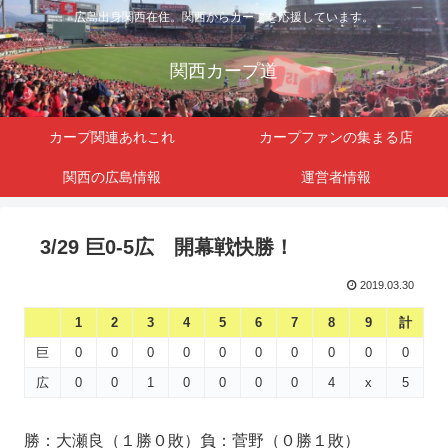
広島出身関西在住。関西からカープを応援しています。
関西カープ道
カープ関連あれこれ
カープファンの集まる店
関西の広島情報
運営者情報
3/29 巨0-5広 開幕戦快勝！
2019.03.30
1
2
3
4
5
6
7
8
9
計
巨
0
0
0
0
0
0
0
0
0
0
広
0
0
1
0
0
0
0
4
x
5
勝：大瀬良（１勝０敗）負：菅野（０勝１敗）