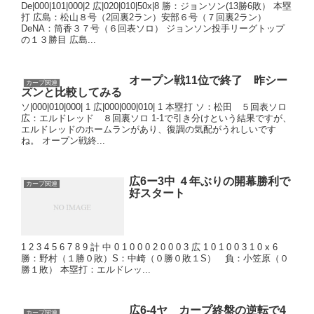
De|000|101|000|2 広|020|010|50x|8 勝：ジョンソン(13勝6敗） 本塁
打 広島：松山８号（2回裏2ラン）安部６号（７回裏2ラン）
DeNA：筒香３７号（６回表ソロ） ジョンソン投手リーグトップ
の１３勝目 広島...
オープン戦11位で終了 昨シー
カープ関連
ズンと比較してみる
ソ|000|010|000| 1 広|000|000|010| 1 本塁打 ソ：松田 ５回表ソロ
広：エルドレッド ８回裏ソロ 1-1で引き分けという結果ですが、
エルドレッドのホームランがあり、復調の気配がうれしいです
ね。 オープン戦終...
広6ー3中 ４年ぶりの開幕勝利で
カープ関連
好スタート
1 2 3 4 5 6 7 8 9 計 中 0 1 0 0 0 2 0 0 0 3 広 1 0 1 0 0 3 1 0 x 6
勝：野村（１勝０敗）S：中崎（０勝０敗１S） 負：小笠原（０
勝１敗） 本塁打：エルドレッ...
広6-4ヤ カープ終盤の逆転で4
カープ関連