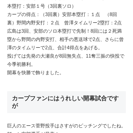
本塁打：安部１号（3回裏ソロ）
カープの得点：（3回裏）安部本塁打：１点 （8回
裏）野間内野安打：２点 曾澤タイムリー2塁打：2点
広島は3回、安部のソロ本塁打で先制！8回には２死満
塁から野間の内野安打、相手の悪送球で2点、さらに曾
澤のタイムリーで2点、合計4得点をあげる。
投げては先発の大瀬良が8回無失点、11奪三振の快投で
今季初勝利。
開幕を快勝で飾りました。
カープファンにはうれしい開幕試合です
が
巨人のエース菅野投手はさすがのピッチングでしたね。