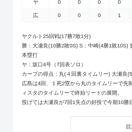
ヤ
0
0
0
0
広
0
0
0
1
ヤクルト25回戦(17勝7敗1分)
勝：大瀬良(10勝2敗0S) S：中崎(4勝1敗10S)
本塁打
ヤ：坂口4号（7回表ソロ）
カープの得点：丸(４回裏タイムリー) 大瀬良(
広島は4回、１死2塁から丸のタイムリーで先
ィスタのタイムリーで終始リードの展開。
投げては大瀬良が7回1失点の好投で今期10勝
目