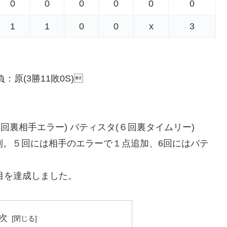
0
0
0
0
0
0
1
1
0
0
x
3
 負：原(3勝11敗0S)
5回裏相手エラー) バティスタ(６回裏タイムリー)
制。５回には相手のエラーで１点追加、6回にはバテ
目を達成しました。
次