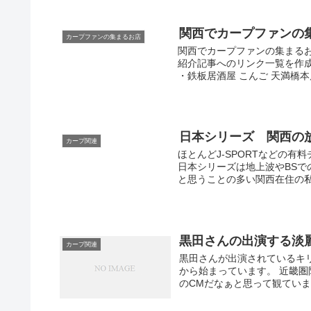
関西でカープファンの
カープファンの集まるお店
関西でカープファンの集まる
紹介記事へのリンク一覧を作
・鉄板居酒屋 こんご 天満橋本店
日本シリーズ 関西の
カープ関連
ほとんどJ-SPORTなどの
日本シリーズは地上波やBSで
と思うことの多い関西在住の私で
黒田さんの出演する淡
カープ関連
黒田さんが出演されているキリ
から始まっています。 近畿圏
のCMだなぁと思って観ていまし