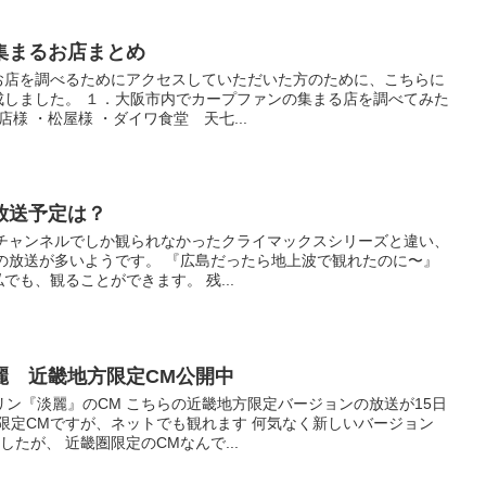
集まるお店まとめ
お店を調べるためにアクセスしていただいた方のために、こちらに
成しました。 １．大阪市内でカープファンの集まる店を調べてみた
様 ・松屋様 ・ダイワ食堂 天七...
放送予定は？
有料チャンネルでしか観られなかったクライマックスシリーズと違い、
の放送が多いようです。 『広島だったら地上波で観れたのに〜』
も、観ることができます。 残...
麗 近畿地方限定CM公開中
ン『淡麗』のCM こちらの近畿地方限定バージョンの放送が15日
限定CMですが、ネットでも観れます 何気なく新しいバージョン
たが、 近畿圏限定のCMなんで...