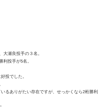
、大瀬良投手の３名。
勝利投手が5名。
は好投でした。
。
ているありがたい存在ですが、せっかくなら2桁勝利
す。