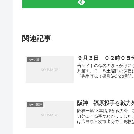
関連記事
９月３日 ０２時０５
カープ道
当サイトの命名のきっかけに
月第１、３、５土曜日の深夜
『先生直伝！優勝決定の瞬間、こ
阪神 福原投手を戦力
カープ関連
阪神一筋18年福原が戦力外 
力外にする事がわかりました
は広島県三次市出身で、高校は