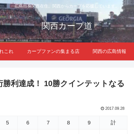
広島出身関西在住。関西からカープを応援しています。
関西カープ道
れこれ
カープファンの集まる店
関西の広島情報
り2桁勝利達成！ 10勝クインテットなる
2017.09.28
5
6
7
8
9
計