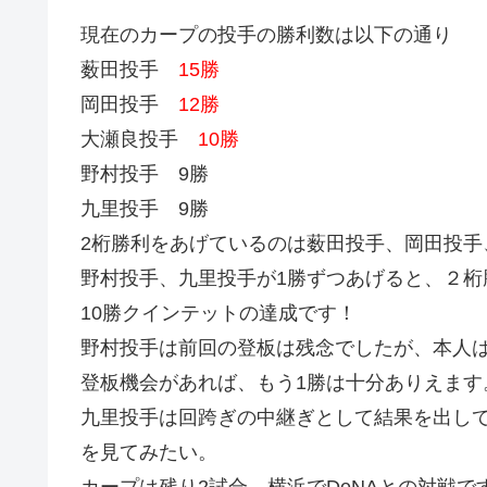
現在のカープの投手の勝利数は以下の通り
薮田投手
15勝
岡田投手
12勝
大瀬良投手
10勝
野村投手 9勝
九里投手 9勝
2桁勝利をあげているのは薮田投手、岡田投手
野村投手、九里投手が1勝ずつあげると、２桁
10勝クインテットの達成です！
野村投手は前回の登板は残念でしたが、本人
登板機会があれば、もう1勝は十分ありえます
九里投手は回跨ぎの中継ぎとして結果を出し
を見てみたい。
カープは残り2試合、横浜でDeNAとの対戦で