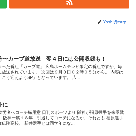
Yoshi@carp
分〜カープ道放送 翌４日には公開収録も！
なった番組「カープ道」 広島ホームテレビ限定の番組ですが、毎
に放送されています。 次回は９月３日０２時０５分から。 内容は
う迎えようSP』となっています。 広...
外に
功労者へコーチ職用意 日刊スポーツより 阪神が福原投手を来季戦
。 阪神一筋１８年 引退してコーチになるか、それとも 福原選手
広陵高校。 新井選手とは同学年にな...