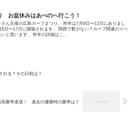
り お盆休みはあべのへ行こう！
さん主催の広島カープまつり。 昨年は7月8日〜12日にありまし
15日〜17日に開催されます。 関西で数少ない？カープ関連のイベ
と思います。 昨年の詳細はこ...
催される？その日程は？
団史上最高勝率達成！ 過去の優勝時の勝率は？