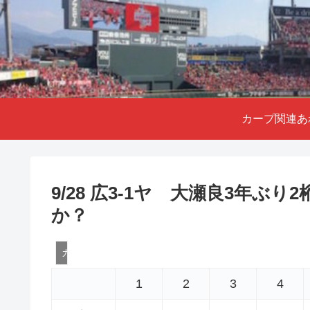
カープ関連あ
9/28 広3-1ヤ 大瀬良3年ぶ
か？
カープ関連
1
2
3
4