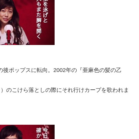
その後ポップスに転向。2002年の『亜麻色の髪の乙
スタ）のこけら落としの際にそれ行けカープを歌われま