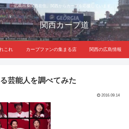
広島出身関西在住。関西からカープを応援しています。
関西カープ道
れこれ
カープファンの集まる店
関西の広島情報
る芸能人を調べてみた
2016.09.14