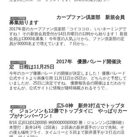
カープファン倶楽部 新規会員
カープ関連
募集始ります
2017年度のカープファン倶楽部「コイココロ」 いいネーミングで
すね！ その新規会員受付が14日月曜日の12時から始ります！ 新規
会員は13000名募集！ 今年度の人気ぶりから、ファン倶楽部の定
員が30000名まで増えています。 ７日から...
2017年 優勝パレード開催決
カープ関連
定 日程は11月25日
今年のカープ優勝パレードの開催が決定しました！ 優勝パレード
公式サイトより画像引用 11月11日か25日か、どちらかと予想して
いましたが、25日に決定ですね。 優勝報告会の開催はまだわかり
ませんが、公式サイトに情報が随時掲載されるそうで...
広5-0神 新井3打点でトップタ
カープ関連
イ ジョンソンも12勝でトップタイに やっぱりカー
プがナンバーワン！
8/16 広|011|012|000|5 神|000|000|000|0 勝：ジョンソン(12勝6敗）
本塁打：新井14号（2回表） ２回表の新井選手のソロで先制。そ
の後も犠牲フライ、タイムリーと５回まで新井選手が３打点の活