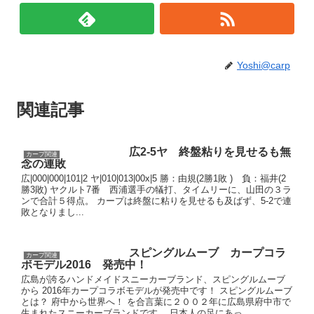
Yoshi@carp
関連記事
広2-5ヤ 終盤粘りを見せるも無
カープ関連
念の連敗
広|000|000|101|2 ヤ|010|013|00x|5 勝：由規(2勝1敗 ) 負：福井(2
勝3敗) ヤクルト7番 西浦選手の犠打、タイムリーに、山田の３ラ
ンで合計５得点。 カープは終盤に粘りを見せるも及ばず、5-2で連
敗となりまし...
スピングルムーブ カープコラ
カープ関連
ボモデル2016 発売中！
広島が誇るハンドメイドスニーカーブランド、スピングルムーブ
から 2016年カープコラボモデルが発売中です！ スピングルムーブ
とは？ 府中から世界へ！ を合言葉に２００２年に広島県府中市で
生まれたスニーカーブランドです。 日本人の足にあっ...