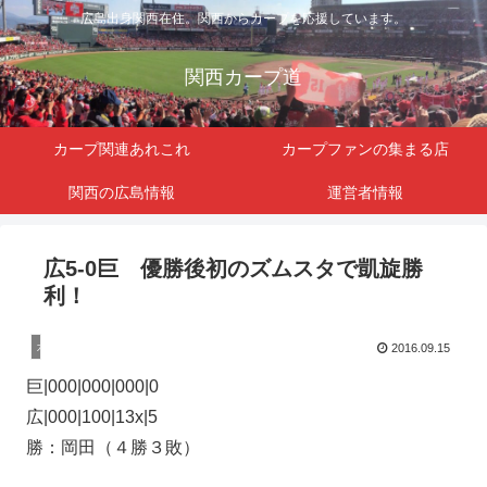
広島出身関西在住。関西からカープを応援しています。
関西カープ道
カープ関連あれこれ
カープファンの集まる店
関西の広島情報
運営者情報
広5-0巨 優勝後初のズムスタで凱旋勝
利！
カープ関連
2016.09.15
巨|000|000|000|0
広|000|100|13x|5
勝：岡田（４勝３敗）