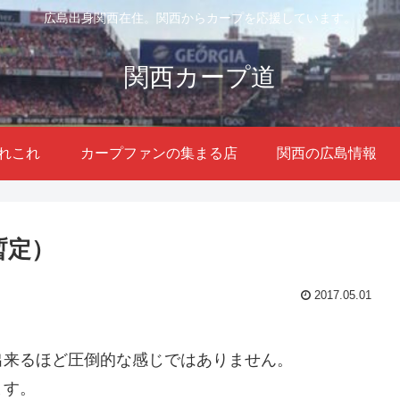
広島出身関西在住。関西からカープを応援しています。
関西カープ道
れこれ
カープファンの集まる店
関西の広島情報
暫定）
2017.05.01
出来るほど圧倒的な感じではありません。
ます。