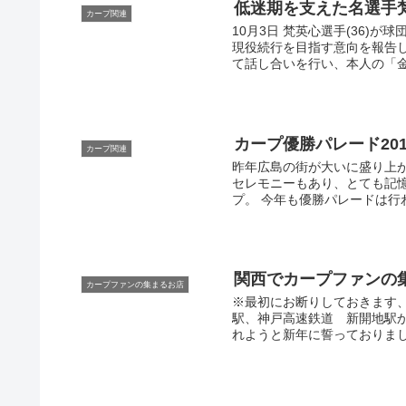
低迷期を支えた名選手
カープ関連
10月3日 梵英心選手(36)
現役続行を目指す意向を報告し
て話し合いを行い、本人の「金
カープ優勝パレード20
カープ関連
昨年広島の街が大いに盛り上
セレモニーもあり、とても記憶
プ。 今年も優勝パレードは行わ
関西でカープファンの
カープファンの集まるお店
※最初にお断りしておきます、
駅、神戸高速鉄道 新開地駅か
れようと新年に誓っておりまし