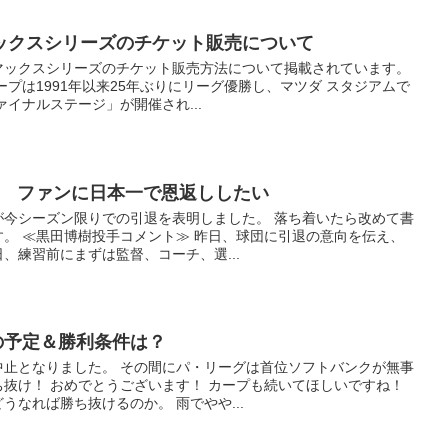
ックスシリーズのチケット販売について
マックスシリーズのチケット販売方法について掲載されています。
ープは1991年以来25年ぶりにリーグ優勝し、マツダ スタジアムで
イナルステージ」が開催され...
引退 ファンに日本一で恩返ししたい
が今シーズン限りでの引退を表明しました。 落ち着いたら改めて書
。 ≪黒田博樹投手コメント≫ 昨日、球団に引退の意向を伝え、
、練習前にまずは監督、コーチ、選...
後の予定＆勝利条件は？
中止となりました。 その間にパ・リーグは首位ソフトバンクが無事
抜け！ おめでとうございます！ カープも続いてほしいですね！
うなれば勝ち抜けるのか。 雨でやや...