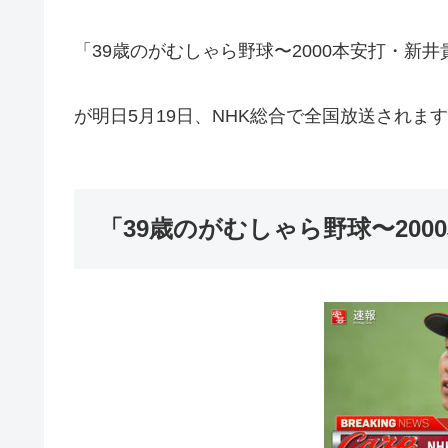
「39歳のがむしゃら野球〜2000本安打・新
が明日5月19日、NHK総合で全国放送されま
「39歳のがむしゃら野球〜20