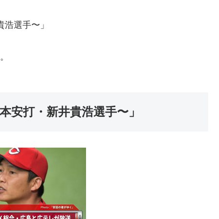
井貴浩選手〜」
す。
00本安打・新井貴浩選手〜」