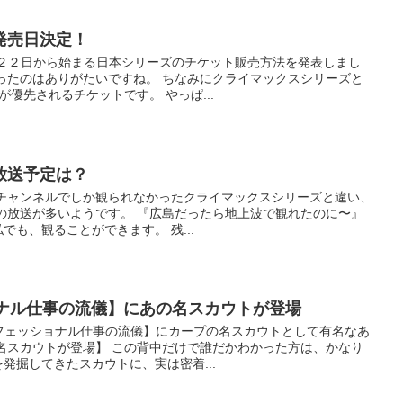
発売日決定！
月２２日から始まる日本シリーズのチケット販売方法を発表しまし
ったのはありがたいですね。 ちなみにクライマックスシリーズと
優先されるチケットです。 やっぱ...
放送予定は？
有料チャンネルでしか観られなかったクライマックスシリーズと違い、
の放送が多いようです。 『広島だったら地上波で観れたのに〜』
も、観ることができます。 残...
ョナル仕事の流儀】にあの名スカウトが登場
フェッショナル仕事の流儀】にカープの名スカウトとして有名なあ
名スカウトが登場】 この背中だけで誰だかわかった方は、かなり
発掘してきたスカウトに、実は密着...