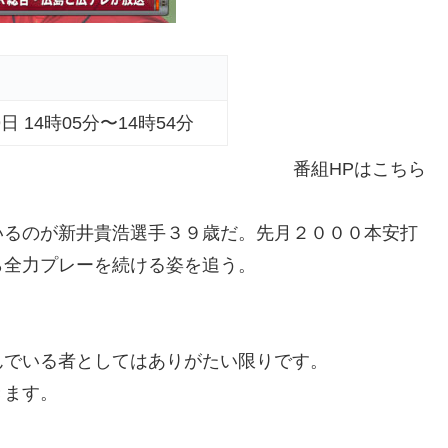
9日 14時05分〜14時54分
番組HPはこちら
いるのが新井貴浩選手３９歳だ。先月２０００本安打
ら全力プレーを続ける姿を追う。
んでいる者としてはありがたい限りです。
きます。