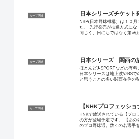
日本シリーズチケット
カープ関連
NBP(日本野球機構）は１０
た。 先行発売が抽選方式にな
同じく、日にちではなく第○戦が
日本シリーズ 関西の
カープ関連
ほとんどJ-SPORTなどの
日本シリーズは地上波やBSで
と思うことの多い関西在住の私で
【NHKプロフェッシ
カープ関連
HNKで放送されている【プロ
の方が登場予定です。 【あの
のプロ野球通。数々の名選手を