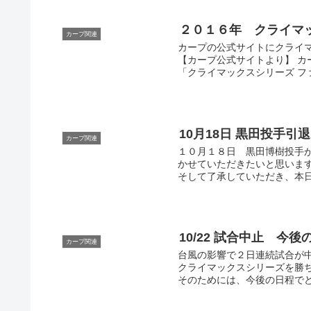
２０１６年 クライマ
カープ関連
カープの公式サイトにクライ
【カープ公式サイトより】 カ
「クライマックスシリーズ ファ
10月18日 黒田投手
カープ関連
１０月１８日 黒田博樹投手
かせていただきたいと思います
そして了承していただき、本日
10/22 試合中止 今
カープ関連
台風の影響で２日連続試合が
クライマックスシリーズを勝ち
そのためには、今後の日程でど