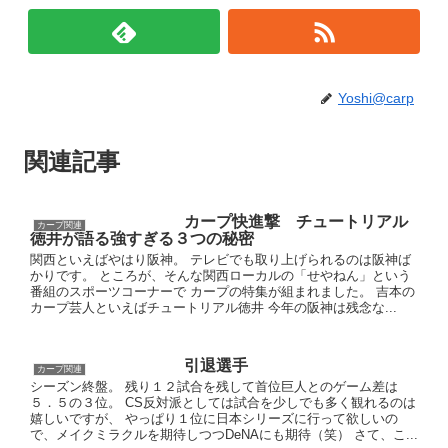
Yoshi@carp
関連記事
カープ快進撃 チュートリアル
カープ関連
徳井が語る強すぎる３つの秘密
関西といえばやはり阪神。 テレビでも取り上げられるのは阪神ば
かりです。 ところが、そんな関西ローカルの「せやねん」という
番組のスポーツコーナーで カープの特集が組まれました。 吉本の
カープ芸人といえばチュートリアル徳井 今年の阪神は残念な...
引退選手
カープ関連
シーズン終盤。 残り１２試合を残して首位巨人とのゲーム差は
５．５の３位。 CS反対派としては試合を少しでも多く観れるのは
嬉しいですが、 やっぱり１位に日本シリーズに行って欲しいの
で、メイクミラクルを期待しつつDeNAにも期待（笑） さて、こ...