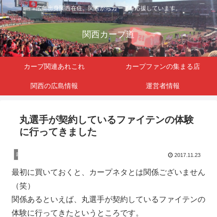
広島出身関西在住。関西からカープを応援しています。
関西カープ道
カープ関連あれこれ
カープファンの集まる店
関西の広島情報
運営者情報
丸選手が契約しているファイテンの体験
に行ってきました
雑記
2017.11.23
最初に買いておくと、カープネタとは関係ございません
（笑）
関係あるといえば、丸選手が契約しているファイテンの
体験に行ってきたというところです。