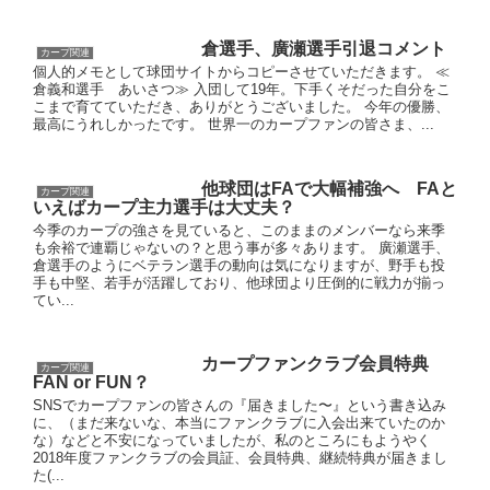
倉選手、廣瀬選手引退コメント
カープ関連
個人的メモとして球団サイトからコピーさせていただきます。 ≪
倉義和選手 あいさつ≫ 入団して19年。下手くそだった自分をこ
こまで育てていただき、ありがとうございました。 今年の優勝、
最高にうれしかったです。 世界一のカープファンの皆さま、...
他球団はFAで大幅補強へ FAと
カープ関連
いえばカープ主力選手は大丈夫？
今季のカープの強さを見ていると、このままのメンバーなら来季
も余裕で連覇じゃないの？と思う事が多々あります。 廣瀬選手、
倉選手のようにベテラン選手の動向は気になりますが、野手も投
手も中堅、若手が活躍しており、他球団より圧倒的に戦力が揃っ
てい...
カープファンクラブ会員特典
カープ関連
FAN or FUN？
SNSでカープファンの皆さんの『届きました〜』という書き込み
に、（まだ来ないな、本当にファンクラブに入会出来ていたのか
な）などと不安になっていましたが、私のところにもようやく
2018年度ファンクラブの会員証、会員特典、継続特典が届きまし
た(...