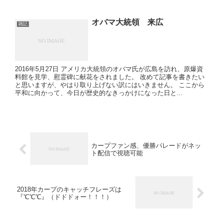
オバマ大統領 来広
雑記
2016年5月27日 アメリカ大統領のオバマ氏が広島を訪れ、原爆資
料館を見学、慰霊碑に献花をされました。 改めて記事を書きたい
と思いますが、やはり取り上げない訳にはいきません。 ここから
平和に向かって、今日が歴史的なきっかけになった日と...
カープファン感、優勝パレードがネッ
ト配信で視聴可能
2018年カープのキャッチフレーズは
『℃℃℃』（ドドドォー！！！）