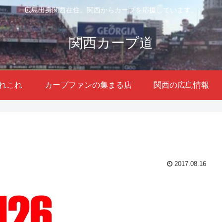
広島出身関西在住。関西からカープを応援しています。
関西カープ道
れこれ
カープファンの集まる店
関西の広島情報
2017.08.16