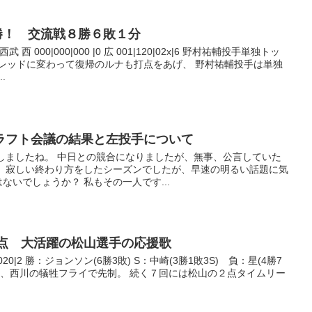
連勝！ 交流戦８勝６敗１分
西 000|000|000 |0 広 001|120|02x|6 野村祐輔投手単独トッ
ドレッドに変わって復帰のルナも打点をあげ、 野村祐輔投手は単独
.
ドラフト会議の結果と左投手について
了しましたね。 中日との競合になりましたが、無事、公言していた
！ 寂しい終わり方をしたシーズンでしたが、早速の明るい話題に気
ないでしょうか？ 私もその一人です...
打2打点 大活躍の松山選手の応援歌
|000|020|2 勝：ジョンソン(6勝3敗) S：中崎(3勝1敗3S) 負：星(4勝7
た6回、西川の犠牲フライで先制。 続く７回には松山の２点タイムリー