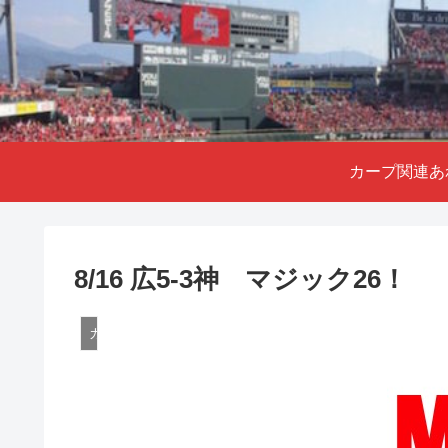
カープ関連あ
8/16 広5-3神 マジック26！
カープ関連