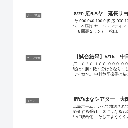
8/20 広6-5ヤ 延長
カープ関連
 ヤ|000|040|100|0 |5
S） 本塁打 ヤ：バレンティ
（８回裏２ラン） 松山...
【試合結果】5/15 
カープ関連
広｜０２０ １００ ０００ ０
戦は１勝１敗１分けとなりま
ですね〜。 中村恭平投手の粘投
鯉のはなシアター 大
イベント
広島ホームテレビで放送され
紹介する番組。 気にはなる
いに映画化！ そしてようやく大