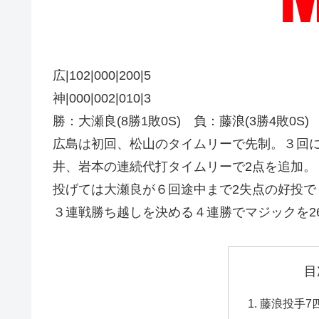
広|102|000|200|5
神|000|002|010|3
勝：大瀬良(8勝1敗0S) 負：藤浪(3勝4敗0S) 
広島は初回、松山のタイムリーで先制。３回
井、岩本の連続代打タイムリーで2点を追加。
投げては大瀬良が６回途中まで2失点の好投で
３連戦勝ち越しを決める４連勝でマジックを2
目
藤浪投手7