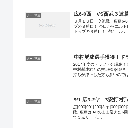
広6-0西 VS西武３
カープ関連
６月１６日 交流戦 広島6-0西武 
プの８勝目！ 今日からエル
トップの８勝目！ 特に、ルナ..
中村奨成選手獲得！
カープ関連
2017年度のドラフト会議終
中村奨成君との交渉権を獲得
持ちが浮上した方も多いのでは
9/1 広3-2ヤ 3安
カープ関連
広|000|001|200|3 ヤ|000
敗) 広島は0-0のまま迎え
で３点リード。...