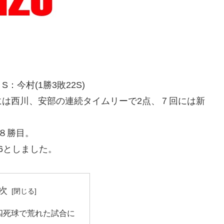
S：今村(1勝3敗22S)
には西川、安部の連続タイムリーで2点、７回には新
８勝目。
6としました。
次
四死球で荒れた試合に