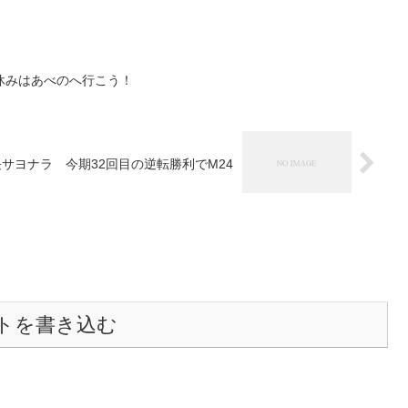
休みはあべのへ行こう！
 延長サヨナラ 今期32回目の逆転勝利でM24
トを書き込む