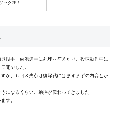
ジック26！
に
瀬良投手、菊池選手に死球を与えたり、投球動作中に
合展開でした。
ますが、５回３失点は復帰戦にはまずまずの内容とか
そうになるくらい、動揺が伝わってきました。
います。