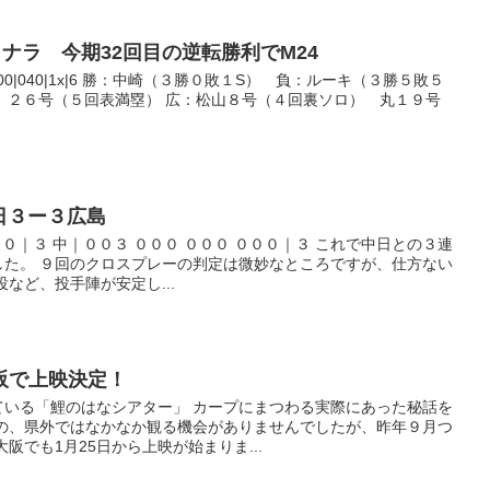
サヨナラ 今期32回目の逆転勝利でM24
 広|000|100|040|1x|6 勝：中崎（３勝０敗１S） 負：ルーキ（３勝５敗５
ン ２６号（５回表満塁） 広：松山８号（４回裏ソロ） 丸１９号
中日３ー３広島
００｜３ 中｜００３ ０００ ０００ ０００｜３ これで中日との３連
した。 ９回のクロスプレーの判定は微妙なところですが、仕方ない
など、投手陣が安定し...
阪で上映決定！
ている「鯉のはなシアター」 カープにまつわる実際にあった秘話を
もの、県外ではなかなか観る機会がありませんでしたが、昨年９月つ
阪でも1月25日から上映が始まりま...