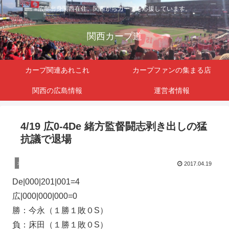
広島出身関西在住。関西からカープを応援しています。
関西カープ道
カープ関連あれこれ
カープファンの集まる店
関西の広島情報
運営者情報
4/19 広0-4De 緒方監督闘志剥き出しの猛
抗議で退場
カープ関連
2017.04.19
De|000|201|001=4
広|000|000|000=0
勝：今永（１勝１敗０S）
負：床田（１勝１敗０S）