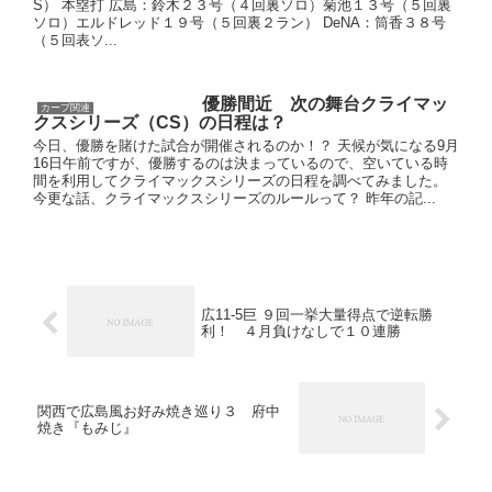
S） 本塁打 広島：鈴木２３号（４回裏ソロ）菊池１３号（５回裏
ソロ）エルドレッド１９号（５回裏２ラン） DeNA：筒香３８号
（５回表ソ...
優勝間近 次の舞台クライマッ
カープ関連
クスシリーズ（CS）の日程は？
今日、優勝を賭けた試合が開催されるのか！？ 天候が気になる9月
16日午前ですが、優勝するのは決まっているので、空いている時
間を利用してクライマックスシリーズの日程を調べてみました。
今更な話、クライマックスシリーズのルールって？ 昨年の記...
広11-5巨 ９回一挙大量得点で逆転勝
利！ ４月負けなしで１０連勝
関西で広島風お好み焼き巡り３ 府中
焼き『もみじ』