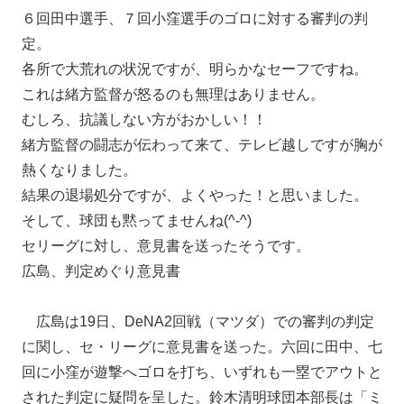
６回田中選手、７回小窪選手のゴロに対する審判の判
定。
各所で大荒れの状況ですが、明らかなセーフですね。
これは緒方監督が怒るのも無理はありません。
むしろ、抗議しない方がおかしい！！
緒方監督の闘志が伝わって来て、テレビ越しですが胸が
熱くなりました。
結果の退場処分ですが、よくやった！と思いました。
そして、球団も黙ってませんね(^-^)
セリーグに対し、意見書を送ったそうです。
広島、判定めぐり意見書
広島は19日、DeNA2回戦（マツダ）での審判の判定
に関し、セ・リーグに意見書を送った。六回に田中、七
回に小窪が遊撃へゴロを打ち、いずれも一塁でアウトと
された判定に疑問を呈した。鈴木清明球団本部長は「ミ