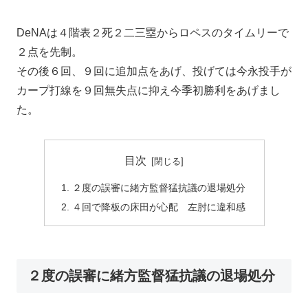
DeNAは４階表２死２二三塁からロペスのタイムリーで
２点を先制。
その後６回、９回に追加点をあげ、投げては今永投手が
カープ打線を９回無失点に抑え今季初勝利をあげまし
た。
目次
２度の誤審に緒方監督猛抗議の退場処分
４回で降板の床田が心配 左肘に違和感
２度の誤審に緒方監督猛抗議の退場処分