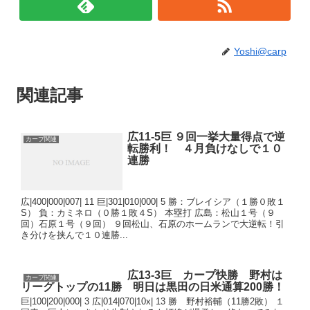
Yoshi@carp
関連記事
広11-5巨 ９回一挙大量得点で逆
カープ関連
転勝利！ ４月負けなしで１０
連勝
広|400|000|007| 11 巨|301|010|000| 5 勝：ブレイシア（１勝０敗１
S） 負：カミネロ（０勝１敗４S） 本塁打 広島：松山１号（９
回）石原１号（９回） ９回松山、石原のホームランで大逆転！引
き分けを挟んで１０連勝...
広13-3巨 カープ快勝 野村は
カープ関連
リーグトップの11勝 明日は黒田の日米通算200勝！
巨|100|200|000| 3 広|014|070|10x| 13 勝 野村裕輔（11勝2敗） １