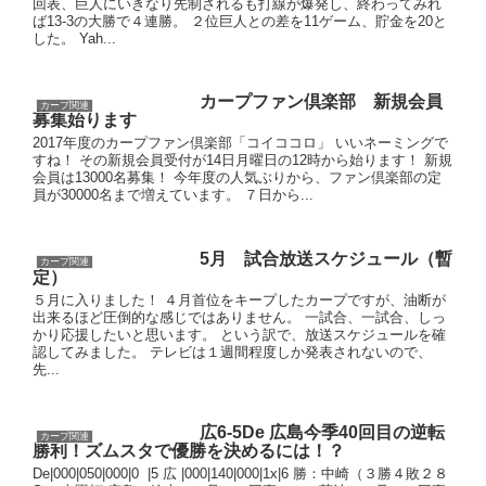
回表、巨人にいきなり先制されるも打線が爆発し、終わってみれ
ば13-3の大勝で４連勝。 ２位巨人との差を11ゲーム、貯金を20と
した。 Yah...
カープファン倶楽部 新規会員
カープ関連
募集始ります
2017年度のカープファン倶楽部「コイココロ」 いいネーミングで
すね！ その新規会員受付が14日月曜日の12時から始ります！ 新規
会員は13000名募集！ 今年度の人気ぶりから、ファン倶楽部の定
員が30000名まで増えています。 ７日から...
5月 試合放送スケジュール（暫
カープ関連
定）
５月に入りました！ ４月首位をキープしたカープですが、油断が
出来るほど圧倒的な感じではありません。 一試合、一試合、しっ
かり応援したいと思います。 という訳で、放送スケジュールを確
認してみました。 テレビは１週間程度しか発表されないので、
先...
広6-5De 広島今季40回目の逆転
カープ関連
勝利！ズムスタで優勝を決めるには！？
De|000|050|000|0 |5 広 |000|140|000|1x|6 勝：中崎（３勝４敗２８