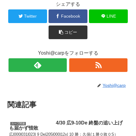
シェアする
Twitter
Facebook
LINE
コピー
Yoshi@carpをフォローする
Yoshi@carp
関連記事
4/30 広9-10De 終盤の追い上げ
カープ関連
も届かず惜敗
広|000|031|023| 9 De|205|000|12x| 10 勝：久保(１勝０敗０S）