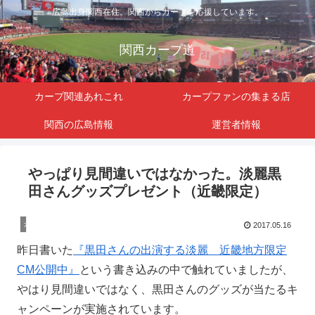
広島出身関西在住。関西からカープを応援しています。
関西カープ道
カープ関連あれこれ
カープファンの集まる店
関西の広島情報
運営者情報
やっぱり見間違いではなかった。淡麗黒
田さんグッズプレゼント（近畿限定）
カープ関連
2017.05.16
昨日書いた
『黒田さんの出演する淡麗 近畿地方限定
CM公開中』
という書き込みの中で触れていましたが、
やはり見間違いではなく、黒田さんのグッズが当たるキ
ャンペーンが実施されています。