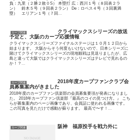
負：九里（２勝２敗０S） 本塁打 広：西川１号（８回表２ラ
ン） 鈴木５号（９回表２ラン） De：ロペス４号（３回裏満
塁） エリアン１号（７回...
クライマックスシリーズの放送
カープ関連
予定と、大阪のカープ応援情報
クライマックスシリーズファイナルステージは１０月１２日から
始まります。 大阪からそう何度もいけないので、日本シリーズに
賭けてクライマックスシリーズの現地観戦は見送りましたが、広
島と違って大阪ではクライマックスシリーズはテレビで見れるの
か！？...
2018年度カープファンクラブ会
カープ関連
員募集案内がきました
2018年度のカープファン倶楽部の会員募集要項が発表になりまし
た。 2018年カープファン倶楽部『最高のコイの見つけ方。』 こち
らが募集案内のページ画像であり、会員証に使われる画像です。
この写真を見ただけで感動が蘇ります。 最高で〜す！...
阪神 福原投手を戦力外に
カープ関連