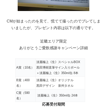
CMが始まったのを見て、慌てて撮ったのでブレてしま
いましたが、プレゼント内容は以下の通りです。
近畿エリア限定
ありがとうご愛飲感謝キャンペーン詳細
淡麗極上《生》スペシャルBOX
A賞（10名）
黒田博樹直筆サイン入りボール
＋淡麗極上《生》350ml缶 8本
B賞（400
淡麗極上《生》オリジナル
名）
黒田デザイン 泉州タオル
C賞（590
淡麗極上《生》350ml缶 24本
名）
応募受付期間