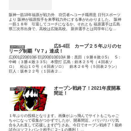
阪神一筋18年福原が戦力外 功労者へコーチ職用意 日刊スポーツ
より 阪神が福原投手を来季戦力外にする事がわかりました。 阪神
一筋１８年 引退してコーチになるか、それとも 福原選手は広島
県三次市出身で、高校は広陵高校。 新井選手とは同学年にな...
広6-4巨 カープ２５年ぶりのセ
カープ関連
リーグ制覇『V７』達成！
広|001|220|010|6 巨|200|010|010|4 勝：黒田（９勝８敗０S） S：
中崎（３勝４敗３３S） 本塁打 広島：鈴木２５号（４回表ソ
ロ） 松山１０号（４回表ソロ） 鈴木２６号（５回表２ラン）
巨人：坂本２２号（１回表２...
オープン戦終了！2021年度開幕
カープ関連
間近！
１年ぶりの投稿となります。画像がぶっ飛んでサイトもごちゃご
ちゃになって収集がつかずでしたが、開幕間近、バリバリバリ気
合を入れ直して応援します(^^) さあ、今日でオープン戦終了！最終
試合はソフトバンク相手に２−１の勝利！ ...