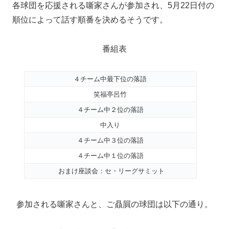
各球団を応援される噺家さんが参加され、5月22日付の
順位によって話す順番を決めるそうです。
番組表
４チーム中最下位の落語
笑福亭呂竹
４チーム中２位の落語
中入り
４チーム中３位の落語
４チーム中１位の落語
おまけ座談会：セ・リーグサミット
参加される噺家さんと、ご贔屓の球団は以下の通り。