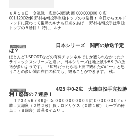
６月１６日 交流戦 広島6-0西武 西 000|000|000 |0 広
001|120|02x|6 野村祐輔投手単独トップの８勝目！ 今日からエルド
レッドに変わって復帰のルナも打点をあげ、 野村祐輔投手は単独
トップの８勝目！ 特に、ルナ...
日本シリーズ 関西の放送予定
カープ関連
は？
ほとんどJ-SPORTなどの有料チャンネルでしか観られなかったク
ライマックスシリーズと違い、日本シリーズは地上波やBSでの放
送が多いようです。 『広島だったら地上波で観れたのに〜』と思
うことの多い関西在住の私でも、観ることができます。 残...
4/25 中0-2広 大瀬良投手完投勝
カープ関連
利！怒涛の７連勝！
1 2 3 4 5 6 7 8 9 計 De 0 0 0 0 0 0 0 0 0 4 広 0 0 0 0 0 0 0 2 x 7
勝：大瀬良（２勝２敗）負：ロドリゲス（０勝１敗） カープの得
点：（８回裏）曾澤タイムリ...