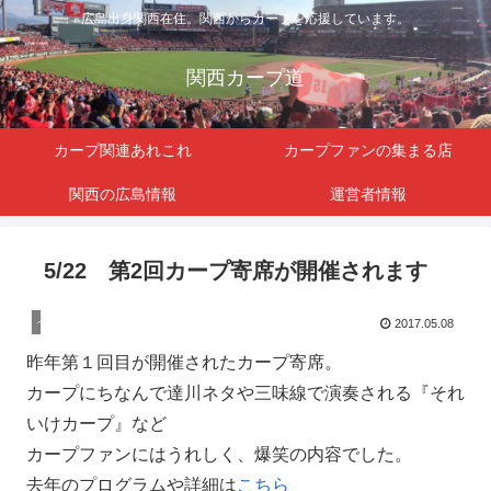
広島出身関西在住。関西からカープを応援しています。
関西カープ道
カープ関連あれこれ
カープファンの集まる店
関西の広島情報
運営者情報
5/22 第2回カープ寄席が開催されます
イベント
2017.05.08
昨年第１回目が開催されたカープ寄席。
カープにちなんで達川ネタや三味線で演奏される『それ
いけカープ』など
カープファンにはうれしく、爆笑の内容でした。
去年のプログラムや詳細は
こちら