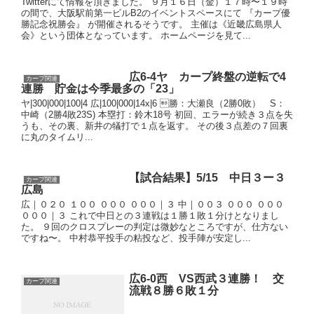
Twitterにて情報を頂きました。 ９月１６日（金）１７時〜１９時
の間で、大阪駅前第一ビルB2のイベントスペースにて 『カープ優
勝記念祝勝会』 が開催されるそうです。 主催は《近畿広島県人
会》という団体となっています。 ホームページを見て...
広6-4ヤ カープ終盤の逆転で4
カープ関連
連勝 貯金は今季最多の「23」
ヤ|300|000|100|4 広|100|000|14x|6 勝：大瀬良（2勝0敗） S：
中崎（2勝4敗23S) 本塁打：鈴木18号 初回、エラーが続き３点を失
うも、その裏、新井の犠打で１点を返す。 その後３点差の７回裏
に丸のタイムリ...
【試合結果】5/15 中日３ー３
カープ関連
広島
広｜０２０ １００ ０００ ０００｜３ 中｜００３ ０００ ０００
０００｜３ これで中日との３連戦は１勝１敗１分けとなりまし
た。 ９回のクロスプレーの判定は微妙なところですが、仕方ない
ですね〜。 中村恭平投手の粘投など、投手陣が安定し...
広6-0西 VS西武３連勝！ 交
カープ関連
流戦８勝６敗１分