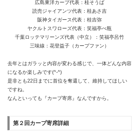
広島東洋カープ代表：桂そうば
読売ジャイアンツ代表：桂あさ吉
阪神タイガース代表：桂吉弥
ヤクルトスワローズ代表：笑福亭べ瓶
千葉ロッテマリーンズ代表（中立）：笑福亭呂竹
三味線：花登益子（カープファン）
去年とはガラッと内容が変わる感じで、一体どんな内容
になるか楽しみです(^-^)
是非とも22日までに首位を奪還して、維持してほしい
ですね。
なんといっても
『カープ寄席』
なんですから。
第２回カープ寄席詳細