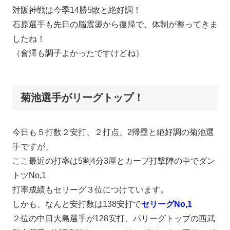
対阪神戦は今季14勝5敗と絶好調！
石原選手も先日の脳震盪から復帰で、体制が整ってきま
したね！
（會澤も調子よかったですけどね）
菊池選手がリーグトップ！
今日も５打数２安打、２打点、2帰塁と絶好調の菊池選
手ですが、
ここ最近の打率は5割4分3厘とカープ打撃陣の中でダン
トツNo,1
打率成績もセリーグ３位につけています。
しかも、なんと安打数は138安打で
セリーグNo,1
２位の中日大島選手が128安打、パリーグトップの西武