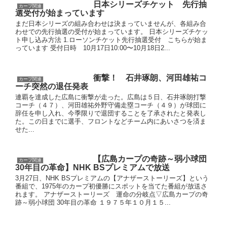
日本シリーズチケット 先行抽
カープ関連
選受付が始まっています
まだ日本シリーズの組み合わせは決まっていませんが、各組み合
わせでの先行抽選の受付が始まっています。 日本シリーズチケッ
ト申し込み方法 1.ローソンチケット先行抽選受付 こちらが始ま
っています 受付日時 10月17日10:00〜10月18日2...
衝撃！ 石井琢朗、河田雄祐コ
カープ関連
ーチ突然の退任発表
連覇を達成した広島に衝撃が走った。広島は５日、石井琢朗打撃
コーチ（４７）、河田雄祐外野守備走塁コーチ（４９）が球団に
辞任を申し入れ、今季限りで退団することを了承されたと発表し
た。この日までに選手、フロントなどチーム内にあいさつを済ま
せた...
【広島カープの奇跡～弱小球団
カープ関連
30年目の革命】NHK BSプレミアムで放送
3月27日、NHK BSプレミアムの【アナザーストーリーズ】という
番組で、1975年のカープ初優勝にスポットを当てた番組が放送さ
れます。 アナザーストーリーズ 運命の分岐点▽広島カープの奇
跡～弱小球団 30年目の革命 １９７５年１０月１５...