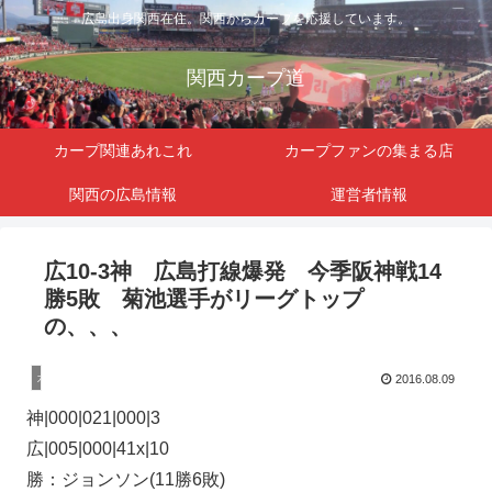
広島出身関西在住。関西からカープを応援しています。
関西カープ道
カープ関連あれこれ
カープファンの集まる店
関西の広島情報
運営者情報
広10-3神 広島打線爆発 今季阪神戦14
勝5敗 菊池選手がリーグトップ
の、、、
カープ関連
2016.08.09
神|000|021|000|3
広|005|000|41x|10
勝：ジョンソン(11勝6敗)