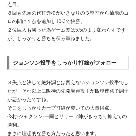
点目。
８回も先頭の代打赤松がいきなりの３塁打から菊池のゴ
ロの間に１点を追加し10-3で快勝。
２位巨人も勝った為ゲーム差は5.5のまま変わらずです
が、しっかりと勝ちを積み重ねました。
ジョンソン投手をしっかり打線がフォロー
３失点と決して絶好調とは言えないジョンソン投手でし
たが、それ以上に阪神の先発岩貞投手が四球連発で調子
が悪かったですね。
そこをしっかりカープ打線が突いての大量得点。
今村-ジャクソン-一岡とリリーフ陣がきっちり抑えての
勝利。
まさに理想的な勝ち方だったと思います。