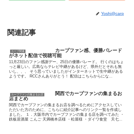
Yoshi@carp
関連記事
カープファン感、優勝パレード
カープ関連
がネット配信で視聴可能
11月23日のファン感謝デー、25日の優勝パレード。 行くのはちょ
っと厳しい。広島ならテレビ中継があるけど、県外だとそれも無
いし、、、 そう思っていましたがインターネットで生中継がある
ようです。 RCCさんありがとう！ 配信はこちらからにな...
関西でカープファンの集まるお
カープファンの集まるお店
店まとめ
関西でカープファンの集まるお店を調べるためにアクセスしてい
ただいた方のために、こちらに紹介記事へのリンク一覧を作成し
ました。 １．大阪市内でカープファンの集まる店を調べてみた ・
鉄板居酒屋 こんご 天満橋本店様 ・松屋様 ・ダイワ食堂 天七...