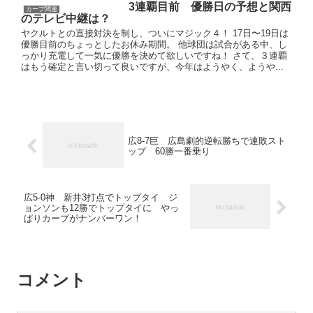
3連覇目前 優勝日の予想と関西
カープ関連
のテレビ中継は？
ヤクルトとの直接対決を制し、ついにマジック４！ 17日〜19日は
優勝目前のちょっとしたお休み期間。 他球団は試合がある中、し
っかり充電して一気に優勝を決めて欲しいですね！ さて、３連覇
はもう確定と言い切って良いですが、今年はようやく、ようや...
広8-7巨 広島劇的逆転勝ちで連敗スト
ップ 60勝一番乗り
広5-0神 新井3打点でトップタイ ジ
ョンソンも12勝でトップタイに やっ
ぱりカープがナンバーワン！
コメント